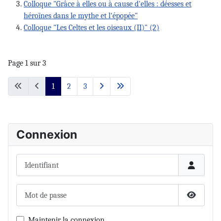
Colloque "Grâce à elles ou à cause d'elles : déesses et
héroïnes dans le mythe et l'épopée"
Colloque "Les Celtes et les oiseaux (II)" (2)
Page 1 sur 3
1
2
3
Connexion
Identifiant
Mot de passe
Afficher 
Maintenir la connexion