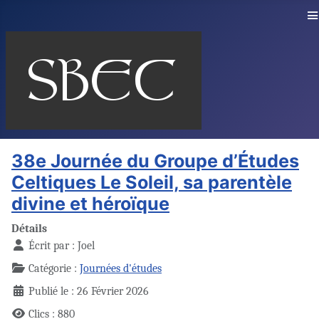
≡
38e Journée du Groupe d’Études
Celtiques Le Soleil, sa parentèle
divine et héroïque
Détails
Écrit par :
Joel
Catégorie :
Journées d'études
Publié le : 26 Février 2026
Clics : 880