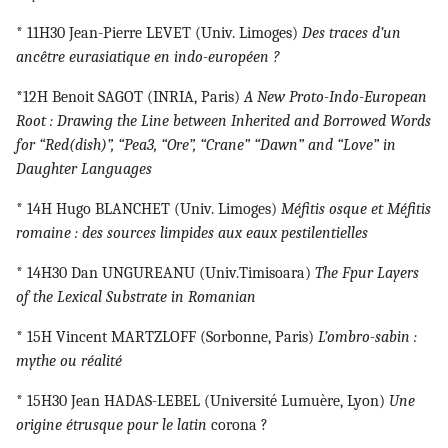
* 11H30 Jean-Pierre LEVET (Univ. Limoges)
Des traces d’un
ancêtre eurasiatique en indo-européen ?
*12H Benoit SAGOT (INRIA, Paris)
A New Proto-Indo-European
Root : Drawing the Line between Inherited and Borrowed Words
for “Red(dish)”, “Pea3, “Ore”, “Crane” “Dawn” and “Love” in
Daughter Languages
* 14H Hugo BLANCHET (Univ. Limoges)
Méfitis osque et Méfitis
romaine : des sources limpides aux eaux pestilentielles
* 14H30 Dan UNGUREANU (Univ.Timisoara)
The Fpur Layers
of the Lexical Substrate in Romanian
* 15H Vincent MARTZLOFF (Sorbonne, Paris)
L’ombro-sabin :
mythe ou réalité
* 15H30 Jean HADAS-LEBEL (Université Lumuère, Lyon)
Une
origine étrusque pour le latin
corona ?