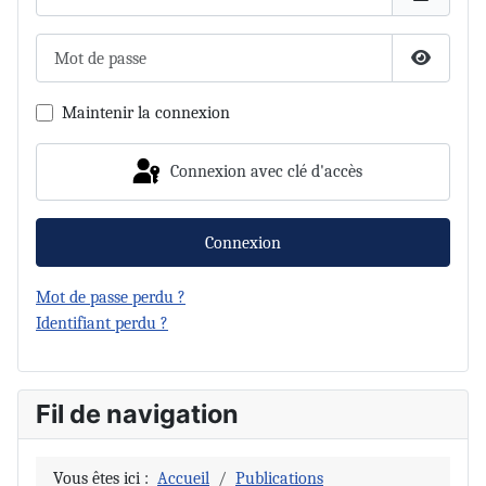
Mot de passe
Afficher 
Maintenir la connexion
Connexion avec clé d'accès
Connexion
Mot de passe perdu ?
Identifiant perdu ?
Fil de navigation
Vous êtes ici :
Accueil
Publications