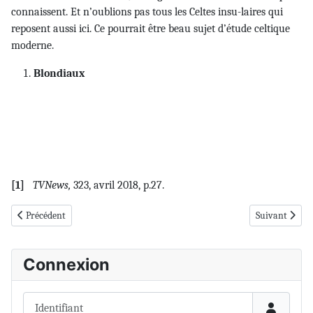
connaissent. Et n’oublions pas tous les Celtes insu-laires qui
reposent aussi ici. Ce pourrait être beau sujet d’étude celtique
moderne.
Blondiaux
[1]
TVNews,
323, avril 2018, p.27.
Article précédent : BISBEC 2018-6
Article suivan
Précédent
Suivant
Connexion
Identifiant