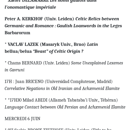
* Xavier DELAMARRE
Les noms gaulois dans
l’onomastique impériale
Peter A. KERKHOF (Univ. Leiden)
Celtic Relics between
Germanic and Romance : Gaulish Loanwords in the
Leges
Barbarorum
* VACLAV LAZEK (Masaryk Univ., Brno)
Latin
bellua/belua
“Beast” of Celtic Origin ?
* Chams BERNARD (Univ. Leiden)
Some Unexplained Lexemes
in Gavruni
17H : Juan BRICENO (Universidad Complutense, Madrid)
Correlative Negations in Old Iranian and Achæmenid Elamite
* *17H30 Milad ABEDI (Allameh Tabataba’i Univ., Téhéran)
Language Contact between Old Persian and Achæmenid Elamite
MERCREDI 6 JUIN