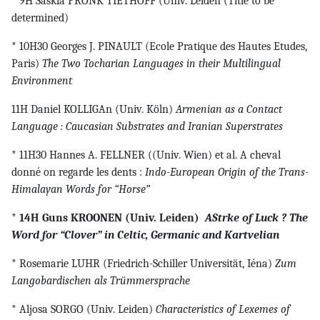
* 9H Saskia PRONK TIETHOFF (Univ. Leiden (Title to be
determined)
* 10H30 Georges J. PINAULT (Ecole Pratique des Hautes Etudes,
Paris)
The Two Tocharian Languages in their Multilingual
Environment
11H Daniel KOLLIGAn (Univ. Köln)
Armenian as a Contact
Language : Caucasian Substrates and Iranian Superstrates
* 11H30 Hannes A. FELLNER ((Univ. Wien) et al. A cheval
donné on regarde les dents :
Indo-European Origin of the Trans-
Himalayan Words for “Horse”
* 14H Guns KROONEN (Univ. Leiden)
AStrke of Luck ? The
Word for “Clover” in Celtic, Germanic and Kartvelian
* Rosemarie LUHR (Friedrich-Schiller Universität, Iéna)
Zum
Langobardischen als Trümmersprache
* Aljosa SORGO (Univ. Leiden)
Characteristics of Lexemes of