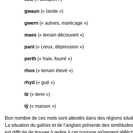
gwaun
(« lande »)
·
gwern
(« aulnes, marécage »)
·
maes
(« terrain découvert »)
·
pant
(« creux, dépression »)
·
perth
(« haie, fourré »)
·
rhos
(« terrain élevé »)
·
rhyd
(« gué »)
·
tir
(« terre »)
·
tŷ
(« maison »)
·
Bon nombre de ces mots sont attestés dans des régions situées
La situation du gallois et de l'anglais présente des similitu
est difficile de trouver à redire à cet ouvrage mûrement réfléchi