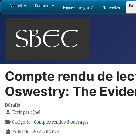
Accueil
Contacts
Publ
Espace enregistré
Nouvelles
Compte rendu de lect
Oswestry: The Evide
Détails
Écrit par :
Joel
Catégorie :
Comptes rendus d'ouvrages
Publié le : 20 Avril 2026