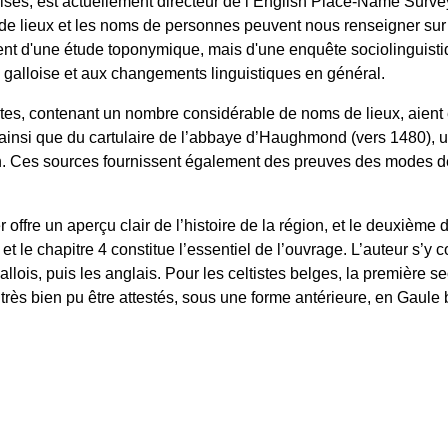
ises, est actuellement directeur de l’English Place-Name Surve
e lieux et les noms de personnes peuvent nous renseigner sur l
ent d'une étude toponymique, mais d'une enquête sociolinguistiq
ue galloise et aux changements linguistiques en général.
, contenant un nombre considérable de noms de lieux, aient été
ainsi que du cartulaire de l’abbaye d’Haughmond (vers 1480), u
n. Ces sources fournissent également des preuves des modes de p
r offre un aperçu clair de l’histoire de la région, et le deuxièm
 le chapitre 4 constitue l’essentiel de l’ouvrage. L’auteur s’y
lois, puis les anglais. Pour les celtistes belges, la première se
très bien pu être attestés, sous une forme antérieure, en Gaule