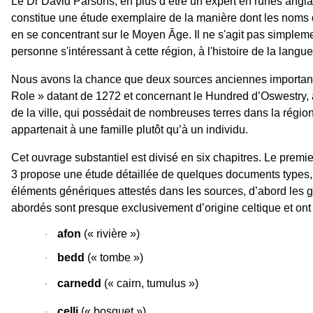
Le Dr David Parsons, en plus d’être un expert en runes angla
constitue une étude exemplaire de la manière dont les noms d
en se concentrant sur le Moyen Âge. Il ne s'agit pas simplem
personne s'intéressant à cette région, à l'histoire de la lang
Nous avons la chance que deux sources anciennes importantes
Role » datant de 1272 et concernant le Hundred d’Oswestry, 
de la ville, qui possédait de nombreuses terres dans la régio
appartenait à une famille plutôt qu’à un individu.
Cet ouvrage substantiel est divisé en six chapitres. Le premie
3 propose une étude détaillée de quelques documents types, et
éléments génériques attestés dans les sources, d’abord les gal
abordés sont presque exclusivement d’origine celtique et ont 
afon
(« rivière »)
·
bedd
(« tombe »)
·
carnedd
(« cairn, tumulus »)
·
celli
(« bosquet »)
·