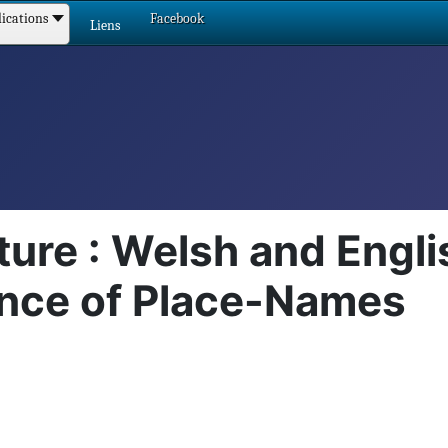
ications
Facebook
Liens
ure : Welsh and Engli
nce of Place-Names