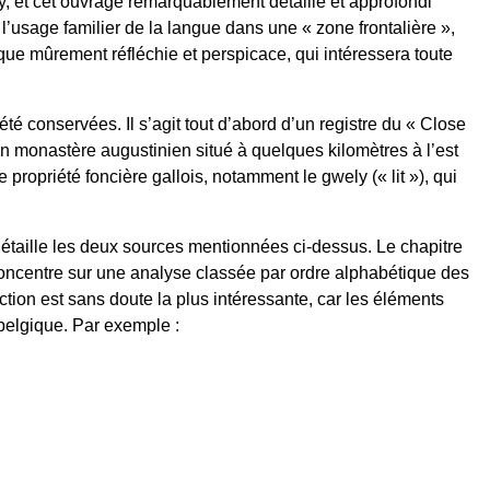
y, et cet ouvrage remarquablement détaillé et approfondi
’usage familier de la langue dans une « zone frontalière »,
ue mûrement réfléchie et perspicace, qui intéressera toute
 conservées. Il s’agit tout d’abord d’un registre du « Close
n monastère augustinien situé à quelques kilomètres à l’est
ropriété foncière gallois, notamment le gwely (« lit »), qui
e détaille les deux sources mentionnées ci-dessus. Le chapitre
 concentre sur une analyse classée par ordre alphabétique des
ction est sans doute la plus intéressante, car les éléments
 belgique. Par exemple :