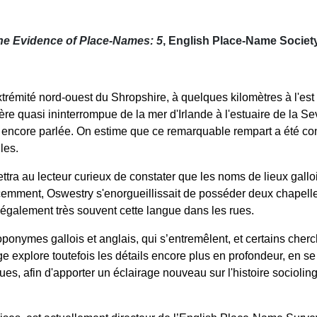
he Evidence of Place-Names: 5
, English Place-Name Society
trémité nord-ouest du Shropshire, à quelques kilomètres à l'est 
e quasi ininterrompue de la mer d'Irlande à l'estuaire de la Sev
encore parlée. On estime que ce remarquable rempart a été const
les.
ra au lecteur curieux de constater que les noms de lieux gallois 
récemment, Oswestry s'enorgueillissait de posséder deux chapelle
 également très souvent cette langue dans les rues.
oponymes gallois et anglais, qui s’entremêlent, et certains che
age explore toutefois les détails encore plus en profondeur, en s
es, afin d'apporter un éclairage nouveau sur l'histoire socioli